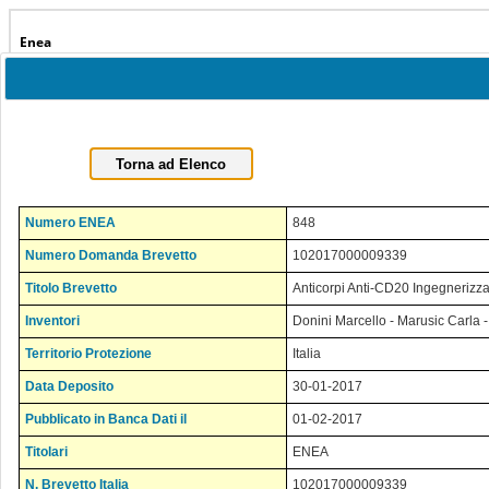
Enea
Home
Portafoglio
Dati statistici
Numero ENEA
848
Numero Domanda Brevetto
102017000009339
Titolo Brevetto
Anticorpi Anti-CD20 Ingegnerizz
Inventori
Donini Marcello - Marusic Carla -
Territorio Protezione
Italia
Data Deposito
30-01-2017
Pubblicato in Banca Dati il
01-02-2017
Titolari
ENEA
N. Brevetto Italia
102017000009339