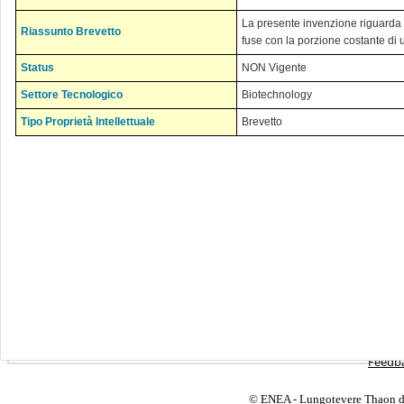
La presente invenzione riguarda a
Riassunto Brevetto
fuse con la porzione costante di 
Status
NON Vigente
Settore Tecnologico
Biotechnology
Tipo Proprietà Intellettuale
Brevetto
Privacy
Feedba
© ENEA - Lungotevere Thaon di