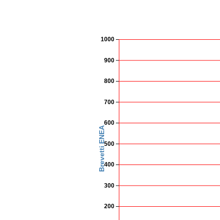
1000
900
800
700
600
Brevetti ENEA
500
400
300
200