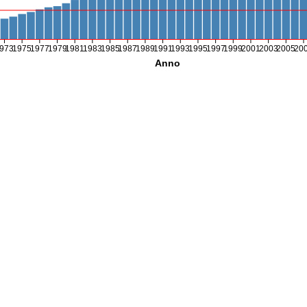
973
1975
1977
1979
1981
1983
1985
1987
1989
1991
1993
1995
1997
1999
2001
2003
2005
20
Anno