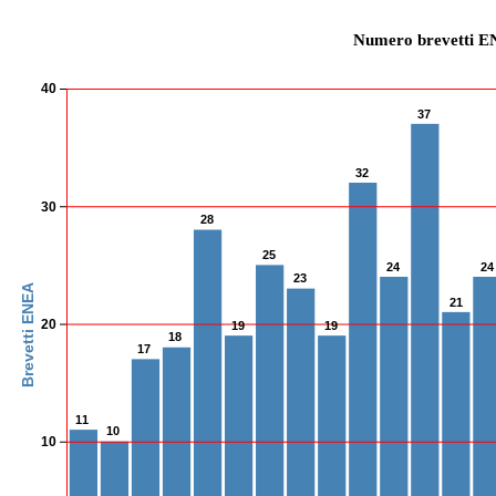
Numero brevetti EN
40
37
32
30
28
25
24
24
23
Brevetti ENEA
21
20
19
19
18
17
11
10
10